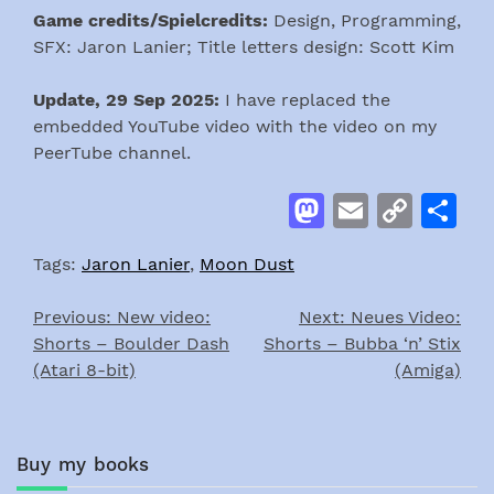
Game credits/Spielcredits:
Design, Programming,
SFX: Jaron Lanier; Title letters design: Scott Kim
Update, 29 Sep 2025:
I have replaced the
embedded YouTube video with the video on my
PeerTube channel.
Mastodon
Email
Cop
S
Link
Tags:
Jaron Lanier
,
Moon Dust
Previous:
New video:
Next:
Neues Video:
Post
Shorts – Boulder Dash
Shorts – Bubba ‘n’ Stix
navigation
(Atari 8-bit)
(Amiga)
Buy my books