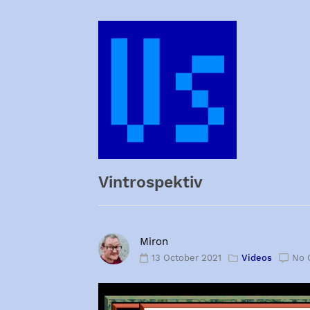
Skip
to
content
Vintrospektiv
Miron
13 October 2021
Videos
No 