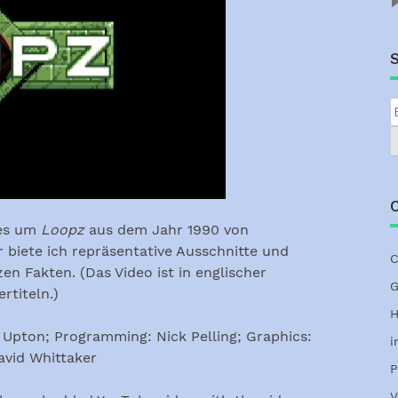
C
 es um
Loopz
aus dem Jahr 1990 von
 biete ich repräsentative Ausschnitte und
C
en Fakten. (Das Video ist in englischer
G
rtiteln.)
H
 Upton; Programming: Nick Pelling; Graphics:
i
avid Whittaker
P
V