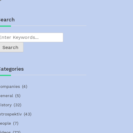
Search
ategories
ompanies
(4)
eneral
(5)
istory
(32)
ntrospektiv
(43)
eople
(7)
ideos
(72)