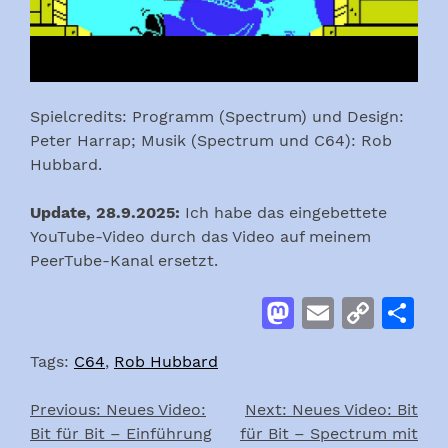
Spielcredits: Programm (Spectrum) und Design:
Peter Harrap; Musik (Spectrum und C64): Rob
Hubbard.
Update, 28.9.2025:
Ich habe das eingebettete
YouTube-Video durch das Video auf meinem
PeerTube-Kanal ersetzt.
Mastodon
Email
Cop
S
Link
Tags:
C64
,
Rob Hubbard
Previous:
Neues Video:
Next:
Neues Video: Bit
Post
Bit für Bit – Einführung
für Bit – Spectrum mit